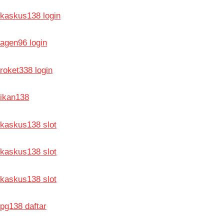
kaskus138 login
agen96 login
roket338 login
ikan138
kaskus138 slot
kaskus138 slot
kaskus138 slot
pg138 daftar