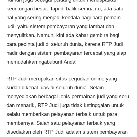
keuntungan besar. Tapi di balik semua itu, ada satu
hal yang sering menjadi kendala bagi para pemain
judi, yaitu sistem pembayaran yang lambat dan
menyulitkan. Namun, kini ada kabar gembira bagi
para pecinta judi di seluruh dunia, karena RTP Judi
hadir dengan sistem pembayaran tercepat yang siap
memudahkan ngabuburit Anda!
RTP Judi merupakan situs perjudian online yang
sudah dikenal luas di seluruh dunia. Selain
menyediakan berbagai jenis permainan judi yang seru
dan menarik, RTP Judi juga tidak ketinggalan untuk
selalu memberikan pelayanan terbaik untuk para
membernya. Salah satu pelayanan terbaik yang
disediakan oleh RTP Judi adalah sistem pembayaran