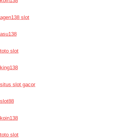
koin138
agen138 slot
asu138
toto slot
king138
situs slot gacor
slot88
koin138
toto slot