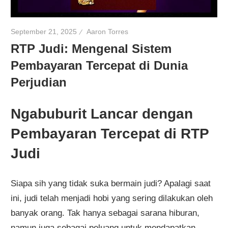
September 21, 2025
Aaron Torres
RTP Judi: Mengenal Sistem
Pembayaran Tercepat di Dunia
Perjudian
Ngabuburit Lancar dengan
Pembayaran Tercepat di RTP
Judi
Siapa sih yang tidak suka bermain judi? Apalagi saat
ini, judi telah menjadi hobi yang sering dilakukan oleh
banyak orang. Tak hanya sebagai sarana hiburan,
namun juga sebagai peluang untuk mendapatkan