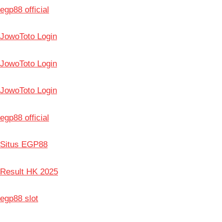
egp88 official
JowoToto Login
JowoToto Login
JowoToto Login
egp88 official
Situs EGP88
Result HK 2025
egp88 slot