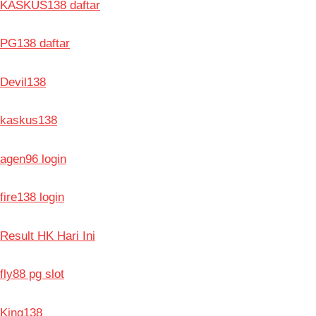
KASKUS138 daftar
PG138 daftar
Devil138
kaskus138
agen96 login
fire138 login
Result HK Hari Ini
fly88 pg slot
King138