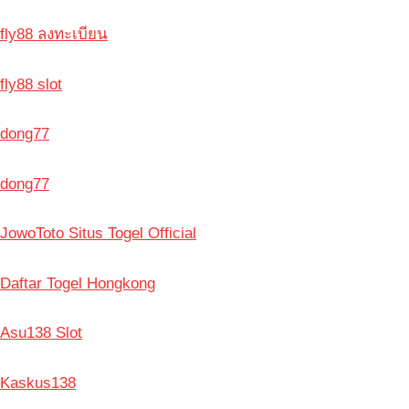
fly88 ลงทะเบียน
fly88 slot
dong77
dong77
JowoToto Situs Togel Official
Daftar Togel Hongkong
Asu138 Slot
Kaskus138