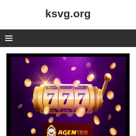
Skip
ksvg.org
to
content
ksvg.org