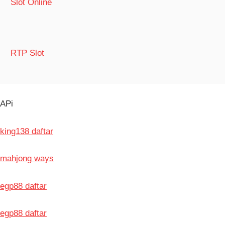
Slot Online
RTP Slot
APi
king138 daftar
mahjong ways
egp88 daftar
egp88 daftar