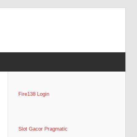
Fire138 Login
Slot Gacor Pragmatic