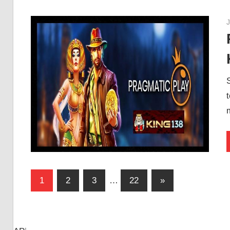
J
Paginasi
Next
1
2
3
…
22
»
Posts
pos