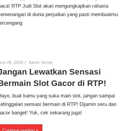
baca! RTP Judi Slot akan mengungkapkan rahasia
kemenangan di dunia perjudian yang pasti membuatmu
tercengang
uni 28, 2026
Aaron Torres
Jangan Lewatkan Sensasi
Bermain Slot Gacor di RTP!
Hayo, buat kamu yang suka main slot, jangan sampai
ketinggalan sensasi bermain di RTP! Dijamin seru dan
gacor banget! Yuk, cek sekarang juga!
Continue reading