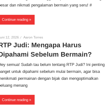
besar dan nikmati pengalaman bermain yang seru! #
Continue reading
uni 12, 2026
Aaron Torres
RTP Judi: Mengapa Harus
Dipahami Sebelum Bermain?
Hey semua! Sudah tau belum tentang RTP Judi? Ini penting
banget untuk dipahami sebelum mulai bermain, agar bisa
menikmati permainan dengan bijak dan mengoptimalkan
peluang menang
Continue reading