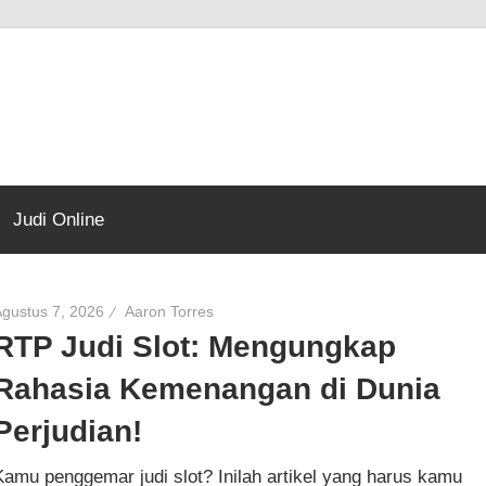
Judi Online
Agustus 7, 2026
Aaron Torres
RTP Judi Slot: Mengungkap
Rahasia Kemenangan di Dunia
Perjudian!
Kamu penggemar judi slot? Inilah artikel yang harus kamu