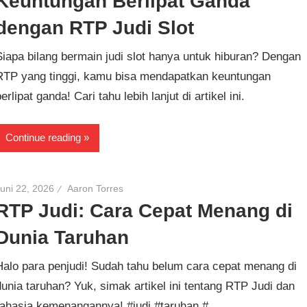
Keuntungan Berlipat Ganda
dengan RTP Judi Slot
Siapa bilang bermain judi slot hanya untuk hiburan? Dengan
RTP yang tinggi, kamu bisa mendapatkan keuntungan
erlipat ganda! Cari tahu lebih lanjut di artikel ini.
Continue reading
uni 22, 2026
Aaron Torres
RTP Judi: Cara Cepat Menang di
Dunia Taruhan
Halo para penjudi! Sudah tahu belum cara cepat menang di
dunia taruhan? Yuk, simak artikel ini tentang RTP Judi dan
rahasia kemenangannya! #judi #taruhan #